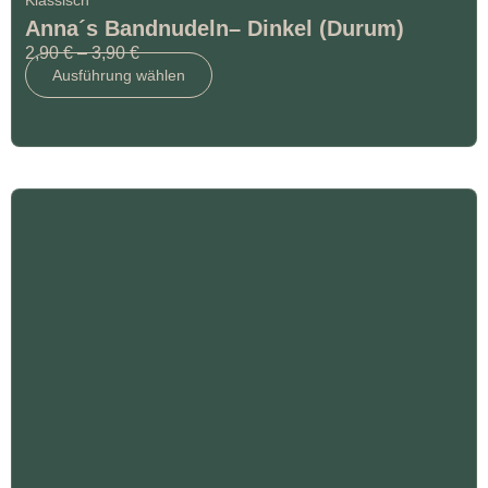
Klassisch
Anna´s Bandnudeln– Dinkel (Durum)
2,90
€
–
3,90
€
Ausführung wählen