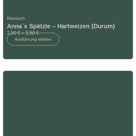
Klassisch
Anna´s Spätzle – Hartweizen (Durum)
2,50
€
–
3,50
€
Ausführung wählen