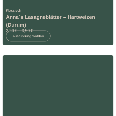
Klassisch
Anna´s Lasagneblätter – Hartweizen
(Durum)
2,50
€
–
3,50
€
Ausführung wählen