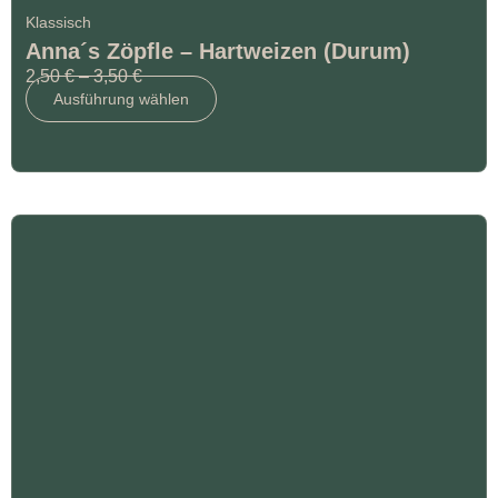
Klassisch
Anna´s Zöpfle – Hartweizen (Durum)
2,50
€
–
3,50
€
Ausführung wählen