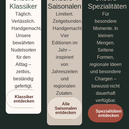
Klassiker
Saisonalen
Spezialitäten
Täglich.
Limitiert.
Für
Verlässlich.
Zeitgebunden.
besondere
Handgemacht.
Handgemacht.
Momente. In
Unsere
Vier
kleinen
bewährten
Editionen im
Mengen.
Nudelsorten
Jahr –
Seltene
für den
inspiriert
Formen,
Alltag –
von
regionale Ideen
zeitlos,
Jahreszeiten
und besondere
beständig
und
Chargen –
gefertigt.
regionalen
bewusst nicht
Zutaten.
dauerhaft
Klassiker
verfügbar.
entdecken
Alle
Saisonalen
Spezialitäten
entdecken
entdecken