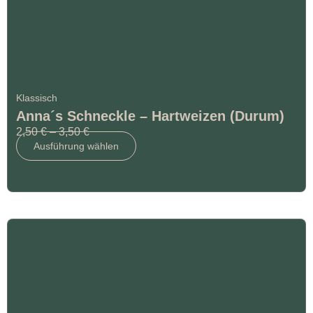
Klassisch
Anna´s Schneckle – Hartweizen (Durum)
2,50
€
–
3,50
€
Ausführung wählen