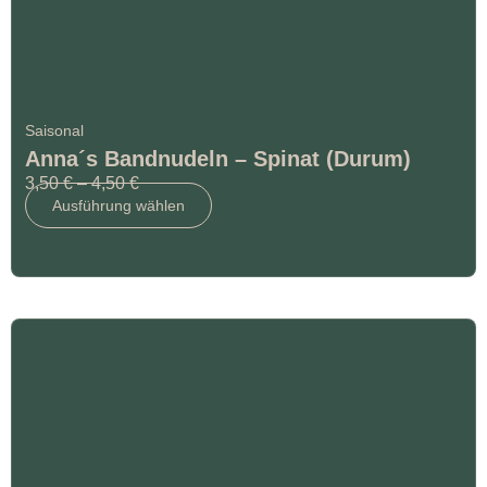
Saisonal
Anna´s Bandnudeln – Spinat (Durum)
3,50
€
–
4,50
€
Ausführung wählen