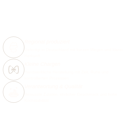
Regional produziert
Gefertigt in Deutschland mit kurzen Wegen und klarer
Herkunft.
Kleine Chargen
Handwerkliche Herstellung mit Zeit, Ruhe und
kontrollierten Prozessen.
Verantwortung & Qualität
Bewusste Zutaten, ehrlicher Geschmack und hohe
Kochstabilität.