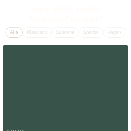
Deine Wahl, welche
Nudel darf es sein?
Alle
Klassisch
Saisonal
Spezial
Vegan